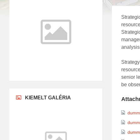
°C
Today
2026.08.07.
m/s
Strategi
°C
Szombat
2026.08.08.
m/s
resource
Strategi
°C
Vasárnap
manageme
2026.08.09.
m/s
analysis
°C
Hétfő
2026.08.10.
m/s
Strategy
Az időjárás-adatokat
resource
az
OpenWeatherMap.org
szolgáltatja
senior l
be obser
KIEMELT GALÉRIA
Attach
dumm
dumm
dumm