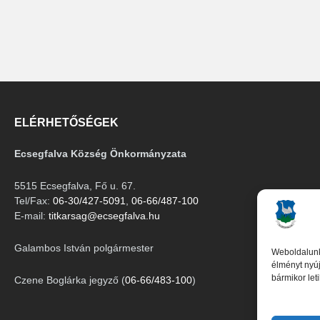
ELÉRHETŐSÉGEK
Ecsegfalva Község Önkormányzata
5515 Ecsegfalva, Fő u. 67.
Tel/Fax:
06-30/427-5091
,
06-66/487-100
E-mail:
titkarsag@ecsegfalva.hu
Galambos István polgármester
Weboldalunk
élményt nyúj
bármikor let
Czene Boglárka jegyző (
06-66/483-100
)