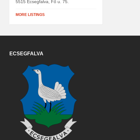
5515 Ecsegfalva, Fő u. 75.
MORE LISTINGS
ECSEGFALVA