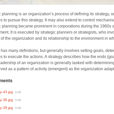
c planning is an organization’s process of defining its strategy, 
s to pursue this strategy. It may also extend to control mechanis
c planning became prominent in corporations during the 1960s a
nt. It is executed by strategic planners or strategists, who inv
 of the organization and its relationship to the environment in w
 has many definitions, but generally involves setting goals, det
s to execute the actions. A strategy describes how the ends (go
eadership of an organization is generally tasked with determinin
ved as a pattern of activity (emergent) as the organization adap
ments
File
y-43.jpg
6 kB
size:
File
y-36.jpg
6 kB
size:
File
y-39.jpg
6 kB
size: