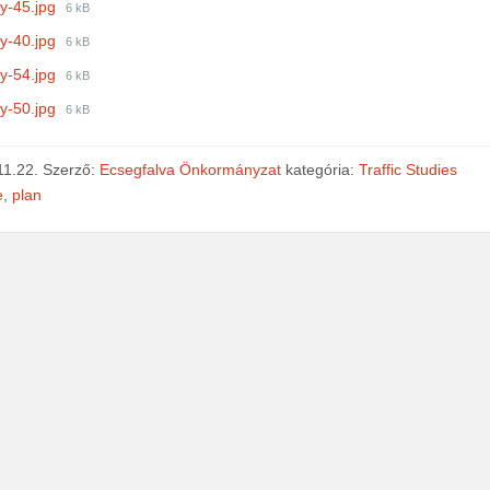
File
y-45.jpg
6 kB
size:
File
y-40.jpg
6 kB
size:
File
y-54.jpg
6 kB
size:
File
y-50.jpg
6 kB
size:
11.22.
Szerző:
Ecsegfalva Önkormányzat
kategória:
Traffic Studies
e
,
plan