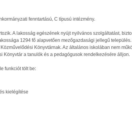
ormányzati fenntartású, C típusú intézmény.
zik. A lakosság egészének nyújt nyilvános szolgáltatást, biztos
lakossága 1294 fő alapvetően mezőgazdasági jellegű település
a Közművelődési Könyvtárnak. Az általános iskolában nem műk
si Könyvtár a tanulók és a pedagógusok rendelkezésére álljon.
 funkciót tölt be:
s kielégítése