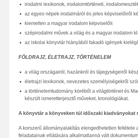
irodalmi lexikonok, irodalomtörténeti, irodalomeszté
az egyes népek irodalmáról és jeles képviselőiről k
kiemelten a magyar irodalom képviselőit
szépirodalmi művek a világ és a magyar irodalom kl
az iskolai könyvtár hiányából fakadó igények kielég
FÖLDRAJZ, ÉLETRAJZ, TÖRTÉNELEM
a világ országairól, hazánkról és tájegységeiről kész
életrajzi lexikonok, nevezetes személyiségekről sz
a történelemtudomány köréből a világtörténet és Ma
készült ismeretterjesztő műveket, kronológiákat.
A könyvtár a könyveken túl időszaki kiadványokat
A korszerű állományalakítás elengedhetetlen feltétele
feladatainak ellátására alkalmatlanná vált dokumentumo