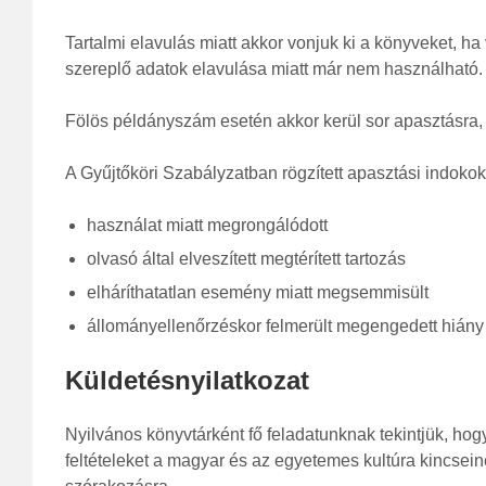
Tartalmi elavulás miatt akkor vonjuk ki a könyveket, ha
szereplő adatok elavulása miatt már nem használható.
Fölös példányszám esetén akkor kerül sor apasztásra,
A Gyűjtőköri Szabályzatban rögzített apasztási indokoko
használat miatt megrongálódott
olvasó által elveszített megtérített tartozás
elháríthatatlan esemény miatt megsemmisült
állományellenőrzéskor felmerült megengedett hiány
Küldetésnyilatkozat
Nyilvános könyvtárként fő feladatunknak tekintjük, ho
feltételeket a magyar és az egyetemes kultúra kincse