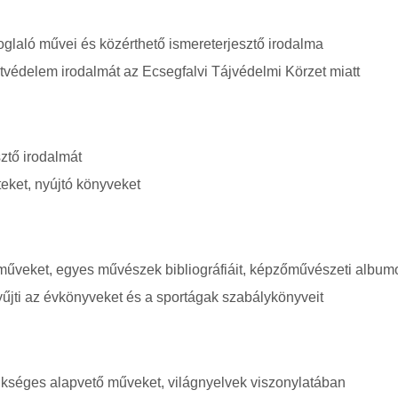
oglaló művei és közérthető ismereterjesztő irodalma
zetvédelem irodalmát az Ecsegfalvi Tájvédelmi Körzet miatt
sztő irodalmát
eket, nyújtó könyveket
ő műveket, egyes művészek bibliográfiáit, képzőművészeti album
űjti az évkönyveket és a sportágak szabálykönyveit
ükséges alapvető műveket, világnyelvek viszonylatában