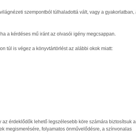
 világnézeti szempontból túlhaladottá vált, vagy a gyakorlatban,
 ha a kérdéses mű iránt az olvasói igény megcsappan.
n túl is végez a könyvtártörlést az alábbi okok miatt:
gy az érdeklődők lehető legszélesebb köre számára biztosítsuk a
inek megismerésére, folyamatos önművelődésre, a színvonalas