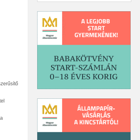
szerűsítő
tel
 a