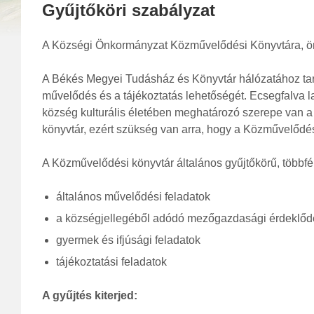
Gyűjtőköri szabályzat
A Községi Önkormányzat Közművelődési Könyvtára, önk
A Békés Megyei Tudásház és Könyvtár hálózatához tarto
művelődés és a tájékoztatás lehetőségét. Ecsegfalva 
község kulturális életében meghatározó szerepe van 
könyvtár, ezért szükség van arra, hogy a Közművelődé
A Közművelődési könyvtár általános gyűjtőkörű, többféle
általános művelődési feladatok
a községjellegéből adódó mezőgazdasági érdeklődé
gyermek és ifjúsági feladatok
tájékoztatási feladatok
A gyűjtés kiterjed: