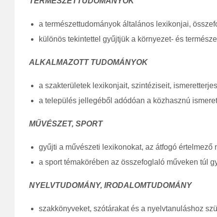
TERMÉSZETTUDOMÁNYOK
a természettudományok általános lexikonjai, összef
különös tekintettel gyűjtjük a környezet- és termés
ALKALMAZOTT TUDOMÁNYOK
a szakterületek lexikonjait, szintéziseit, ismeretterje
a település jellegéből adódóan a közhasznú ismeret
MŰVÉSZET, SPORT
gyűjti a művészeti lexikonokat, az átfogó értelmez
a sport témakörében az összefoglaló műveken túl gy
NYELVTUDOMÁNY, IRODALOMTUDOMÁNY
szakkönyveket, szótárakat és a nyelvtanuláshoz sz