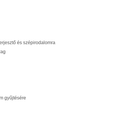
terjesztő és szépirodalomra
yag
om gyűjtésére