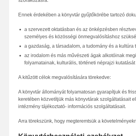
szórakozásra.
Ennek érdekében a könyvtár gyűjtőkörébe tartozó dok
a szervezett oktatásban és az önképzésben résztve
személyes és közösségi önmegvalósításhoz szüksé
a gazdaság, a társadalom, a tudomány és a kultúra t
az irodalom és más művészeti ágak alkotóinak megi
folyamatainak, kulturális, történeti néprajzi kutatás
A kitűzött célok megvalósítására törekedve:
A könyvtár állományát folyamatosan gyarapítjuk és fris
keretében közvetítjük más könyvtárak szolgáltatásait e
intézmény tájékoztató- információs szolgáltatásait.
Arra törekszünk, hogy megteremtsük a követelményekne