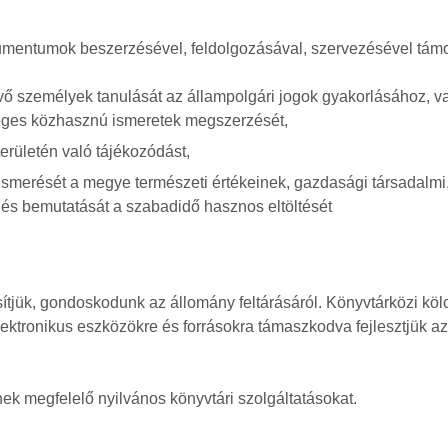
umentumok beszerzésével, feldolgozásával, szervezésével támo
vő személyek tanulását az állampolgári jogok gyakorlásához, v
ges közhasznú ismeretek megszerzését,
erületén való tájékozódást,
smerését a megye természeti értékeinek, gazdasági társadalmi
át és bemutatását a szabadidő hasznos eltöltését
sítjük, gondoskodunk az állomány feltárásáról. Könyvtárközi kö
lektronikus eszközökre és forrásokra támaszkodva fejlesztjük az
k megfelelő nyilvános könyvtári szolgáltatásokat.