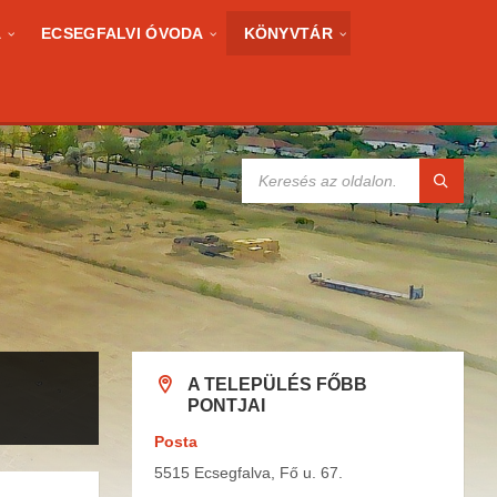
A
ECSEGFALVI ÓVODA
KÖNYVTÁR
KERESÉS:
A TELEPÜLÉS FŐBB
PONTJAI
Posta
5515 Ecsegfalva, Fő u. 67.