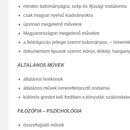
minden tudományágra, szép és ifjúsági irodalomra
csak magyar nyelvű kiadványokra
újonnan megjelenő művekre
Magyarországon megjelenő művekre
a feldolgozás jellege szerint tudományos, – ismeret
dokumentum típusok szerint: könyv, térkép, hangan
ÁLTALÁNOS MŰVEK
általános lexikonok
általános művek ismeretterjesztő irodalma
különös gondot kell fordítani a könyvtári szakirodal
FILOZÓFIA –
PSZICHOLÓGIA
összefoglaló művek