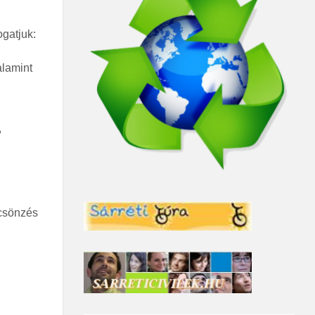
gatjuk:
alamint
,
lcsönzés