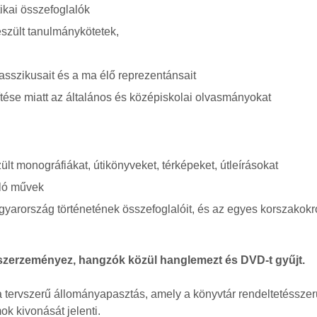
tikai összefoglalók
észült tanulmánykötetek,
asszikusait és a ma élő reprezentánsait
ítése miatt az általános és középiskolai olvasmányokat
ült monográfiákat, útikönyveket, térképeket, útleírásokat
óló művek
gyarország történetének összefoglalóit, és az egyes korszakokr
 szerzeményez, hangzók közül hanglemezt és DVD-t gyűjt.
 a tervszerű állományapasztás, amely a könyvtár rendeltetésszer
k kivonását jelenti.