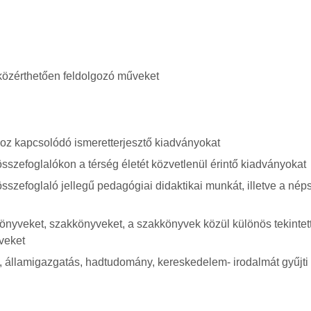
 közérthetően feldolgozó műveket
hoz kapcsolódó ismeretterjesztő kiadványokat
összefoglalókon a térség életét közvetlenül érintő kiadványokat
sszefoglaló jellegű pedagógiai didaktikai munkát, illetve a nép
könyveket, szakkönyveket, a szakkönyvek közül különös tekintet
yveket
, államigazgatás, hadtudomány, kereskedelem- irodalmát gyűjti