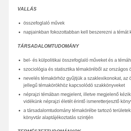
VALLÁS
összefoglaló művek
napjainkban fokozottabban kell beszerezni a témát
TÁRSADALOMTUDOMÁNY
bel- és külpolitikai összefoglaló műveket és a témá
szociológia és statisztika témaköréből az országos 
nevelés témakörhöz gyűjtjük a szaklexikonokat, az ö
jellegű témakörökhöz kapcsolódó szakkönyveket
néprajzi témában megjelent, illetve megjelenő kézi
vidékünk néprajzi életét érintő ismeretterjesztő kön
a társadalomtudomány témakörébe tartozó területek
könyvtár alaptájékoztatás szintjén