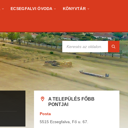
A
ECSEGFALVI ÓVODA
KÖNYVTÁR
KERESÉS:
A TELEPÜLÉS FŐBB
PONTJAI
Posta
5515 Ecsegfalva, Fő u. 67.