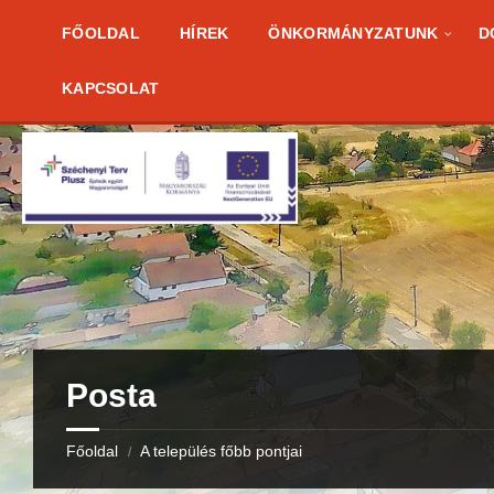
Skip
Skip
Skip
to
to
to
FŐOLDAL
HÍREK
ÖNKORMÁNYZATUNK
D
content
right
footer
sidebar
KAPCSOLAT
Posta
Főoldal
A település főbb pontjai
/