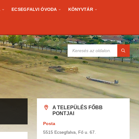
A
ECSEGFALVI ÓVODA
KÖNYVTÁR
KERESÉS:
A TELEPÜLÉS FŐBB
PONTJAI
Posta
5515 Ecsegfalva, Fő u. 67.