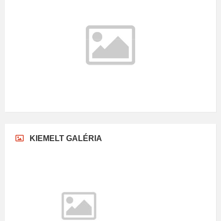
2026.08.08.
m/s
°C
Vasárnap
2026.08.09.
m/s
°C
Hétfő
2026.08.10.
m/s
°C
Kedd
2026.08.11.
m/s
Az időjárás-adatokat az
OpenWeatherMap.org
szolgáltatja
KIEMELT GALÉRIA