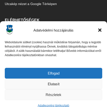
Utcakép nézet a Google Térképen
ELÉRHETŐSÉGEK
Adatvédelmi hozzájárulás
Ecsegfalva Község Önkormányzata
5515 Ecsegfalva, Fő u. 67.
Weboldalunk sütiket (cookie) használ működése folyamán, hogy a legjobb
Tel/Fax:
06-30/427-5091
,
06-66/487-100
felhasználói élményt nyújthassa Önnek, továbbá látogatottsága mérése
céljából. A sütik használatát bármikor letilthatja! Bővebb információkat erről
E-mail:
titkarsag@ecsegfalva.hu
Adatkezelési tájékoztatónkban olvashat.
Galambos István polgármester
Czene Boglárka jegyző (
06-66/483-100
)
Elfogad
Elutasít
DOKUMENTUMOK
Részletek
Adatkezelési tájékoztató
Adatkezelési tájékoztató