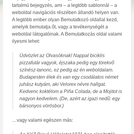
tartalmú bejegyzés, ami – a legtöbb sablonnál – a
weboldal navigációs részében állandó helyen van.
A legtöbb ember olyan Bemutatkozó oldallal kezd,
amelyik bemutatja őt, vagy a tevékenységét a
weboldal látogatóinak. A Bemutatkozás oldal valami
ilyesmi lehet:
Üdvözlet az Olvasóknak! Nappal biciklis
pizzafutár vagyok, éjszaka pedig egy törekvő
színész-tanonc, ez pedig az én weboldalam.
Budapesten élek és van egy csodálatos német
juhász kutyám, aki Velorex névre hallgat.
Kedvenc koktélom a Piña Colada, de a Mojitot is
nagyon kedvelem. (De, azért az igazi nedű: egy
bársonyos vörösbor.)
…vagy valami egészen más: