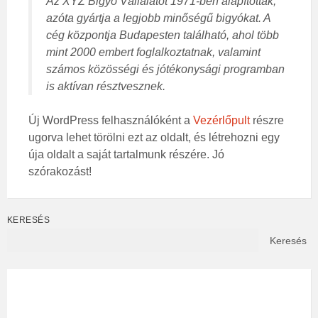
Az XYZ Bigyó Vállalatot 1971-ben alapították,
azóta gyártja a legjobb minőségű bigyókat. A
cég központja Budapesten található, ahol több
mint 2000 embert foglalkoztatnak, valamint
számos közösségi és jótékonysági programban
is aktívan résztvesznek.
Új WordPress felhasználóként a
Vezérlőpult
részre
ugorva lehet törölni ezt az oldalt, és létrehozni egy
úja oldalt a saját tartalmunk részére. Jó
szórakozást!
KERESÉS
Keresés
WEATHER INFO
°C
Today