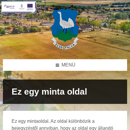
Skip
Skip
Skip
to
to
to
content
left
footer
sidebar
MENÜ
Ez egy minta oldal
Ez egy mintaoldal. Az oldal különbözik a
bejegyzéstől annyiban, hogy az oldal egy állandó