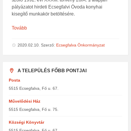
pályázatot hirdeti Ecsegfalvi Óvoda konyhai
kisegítő munkakör betöltésére.
Tovább
2020.02.10.
Szerző:
Ecsegfalva Önkormányzat
A TELEPÜLÉS FŐBB PONTJAI
Posta
5515 Ecsegfalva, Fő u. 67.
Művelődési Ház
5515 Ecsegfalva, Fő u. 75.
Községi Könyvtár
5515 Ecsegfalva, Fő u. 67.