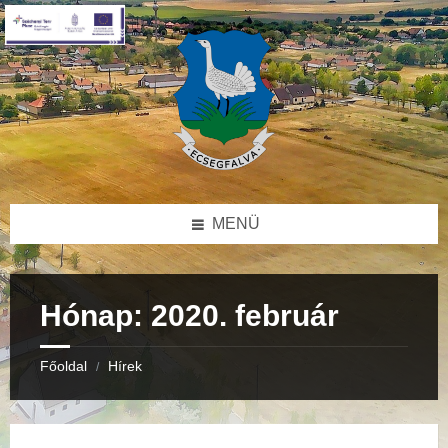
Skip
Skip
Skip
to
to
to
content
right
footer
sidebar
MENÜ
Hónap:
2020. február
Főoldal
Hírek
/