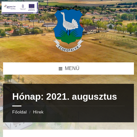
Skip
Skip
Skip
to
to
to
content
right
footer
sidebar
MENÜ
Hónap:
2021. augusztus
Főoldal
Hírek
/