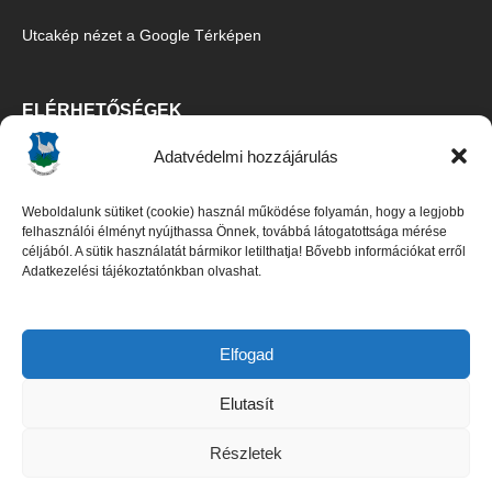
Utcakép nézet a Google Térképen
ELÉRHETŐSÉGEK
Adatvédelmi hozzájárulás
Ecsegfalva Község Önkormányzata
5515 Ecsegfalva, Fő u. 67.
Weboldalunk sütiket (cookie) használ működése folyamán, hogy a legjobb
Tel/Fax:
06-30/427-5091
,
06-66/487-100
felhasználói élményt nyújthassa Önnek, továbbá látogatottsága mérése
céljából. A sütik használatát bármikor letilthatja! Bővebb információkat erről
E-mail:
titkarsag@ecsegfalva.hu
Adatkezelési tájékoztatónkban olvashat.
Galambos István polgármester
Czene Boglárka jegyző (
06-66/483-100
)
Elfogad
Elutasít
DOKUMENTUMOK
Részletek
Adatkezelési tájékoztató