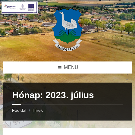
Skip
Skip
Skip
to
to
to
content
right
footer
sidebar
MENÜ
Hónap:
2023. július
Főoldal
Hírek
/