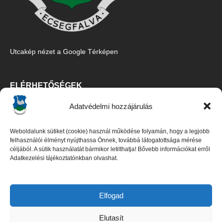
Utcakép nézet a Google Térképen
ELÉRHETŐSÉGEK
Adatvédelmi hozzájárulás
Ecsegfalva Község Önkormányzata
5515 Ecsegfalva, Fő u. 67.
Weboldalunk sütiket (cookie) használ működése folyamán, hogy a legjobb
Tel/Fax:
06-30/427-5091
,
06-66/487-100
felhasználói élményt nyújthassa Önnek, továbbá látogatottsága mérése
céljából. A sütik használatát bármikor letilthatja! Bővebb információkat erről
E-mail:
titkarsag@ecsegfalva.hu
Adatkezelési tájékoztatónkban olvashat.
Galambos István polgármester
Czene Boglárka jegyző (
06-66/483-100
)
Elfogad
Elutasít