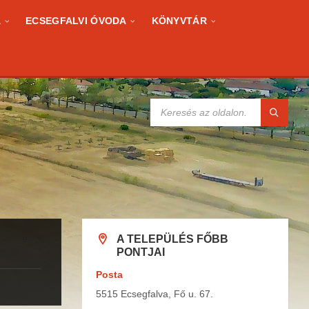
A
ECSEGFALVI ÓVODA
KÖNYVTÁR
KERESÉS:
A TELEPÜLÉS FŐBB
PONTJAI
Posta
5515 Ecsegfalva, Fő u. 67.