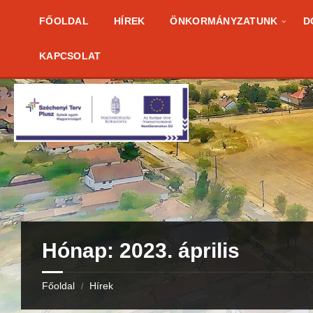
Skip
Skip
Skip
to
to
to
FŐOLDAL
HÍREK
ÖNKORMÁNYZATUNK
D
content
right
footer
sidebar
KAPCSOLAT
Hónap:
2023. április
Főoldal
Hírek
/