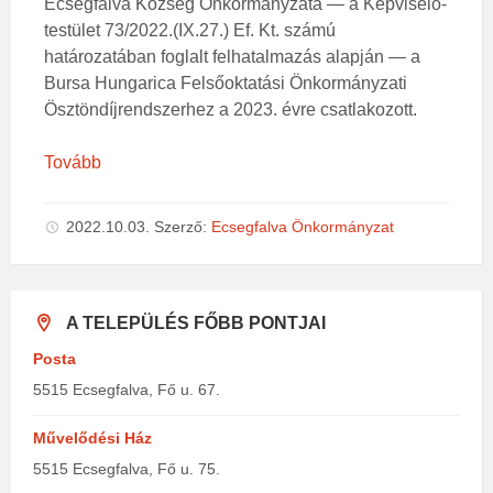
Ecsegfalva Község Önkormányzata — a Képviselő-
testület 73/2022.(IX.27.) Ef. Kt. számú
határozatában foglalt felhatalmazás alapján — a
Bursa Hungarica Felsőoktatási Önkormányzati
Ösztöndíjrendszerhez a 2023. évre csatlakozott.
Tovább
2022.10.03.
Szerző:
Ecsegfalva Önkormányzat
A TELEPÜLÉS FŐBB PONTJAI
Posta
5515 Ecsegfalva, Fő u. 67.
Művelődési Ház
5515 Ecsegfalva, Fő u. 75.