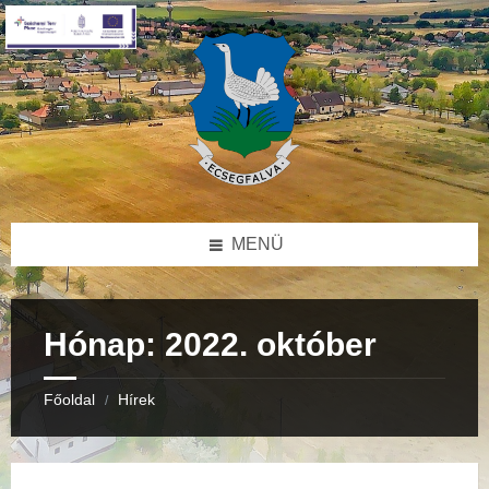
Skip
Skip
Skip
to
to
to
content
right
footer
sidebar
MENÜ
Hónap:
2022. október
Főoldal
Hírek
/