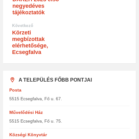
negyedéves
tájékoztatók
Következő
Körzeti
megbízottak
elérhetősége,
Ecsegfalva
A TELEPÜLÉS FŐBB PONTJAI
Posta
5515 Ecsegfalva, Fő u. 67.
Művelődési Ház
5515 Ecsegfalva, Fő u. 75.
Községi Könyvtár