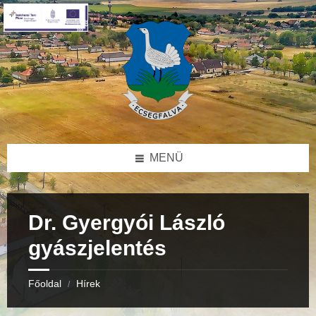
Skip
Skip
Skip
to
to
to
content
right
footer
sidebar
MENÜ
Dr. Gyergyói László
gyászjelentés
Főoldal
Hírek
/