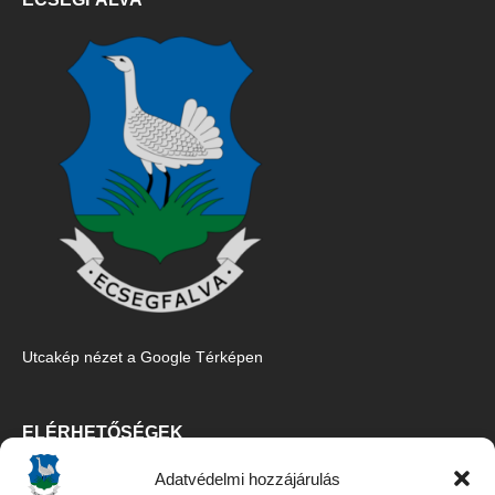
Utcakép nézet a Google Térképen
ELÉRHETŐSÉGEK
Adatvédelmi hozzájárulás
Ecsegfalva Község Önkormányzata