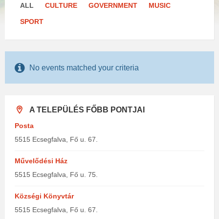
ALL
CULTURE
GOVERNMENT
MUSIC
SPORT
No events matched your criteria
A TELEPÜLÉS FŐBB PONTJAI
Posta
5515 Ecsegfalva, Fő u. 67.
Művelődési Ház
5515 Ecsegfalva, Fő u. 75.
Községi Könyvtár
5515 Ecsegfalva, Fő u. 67.