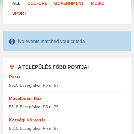
ALL
CULTURE
GOVERNMENT
MUSIC
SPORT
No events matched your criteria
A TELEPÜLÉS FŐBB PONTJAI
Posta
5515 Ecsegfalva, Fő u. 67.
Művelődési Ház
5515 Ecsegfalva, Fő u. 75.
Községi Könyvtár
5515 Ecsegfalva, Fő u. 67.