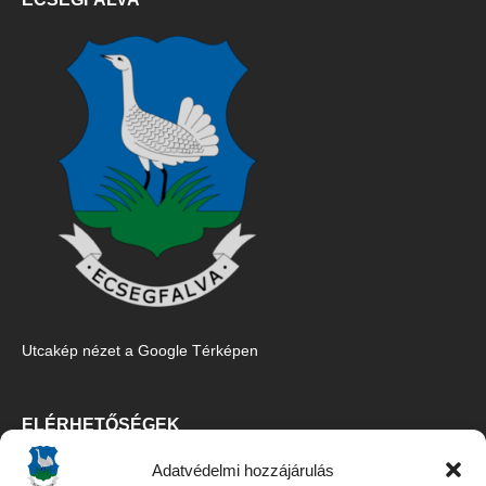
Utcakép nézet a Google Térképen
ELÉRHETŐSÉGEK
Adatvédelmi hozzájárulás
Ecsegfalva Község Önkormányzata