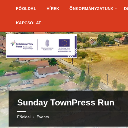
Skip
Skip
Skip
to
to
to
FŐOLDAL
HÍREK
ÖNKORMÁNYZATUNK
D
content
right
footer
sidebar
KAPCSOLAT
Sunday TownPress Run
Főoldal
Events
/