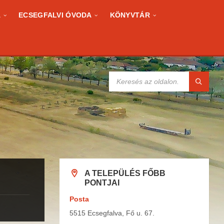
A
ECSEGFALVI ÓVODA
KÖNYVTÁR
KERESÉS:
A TELEPÜLÉS FŐBB
PONTJAI
Posta
5515 Ecsegfalva, Fő u. 67.