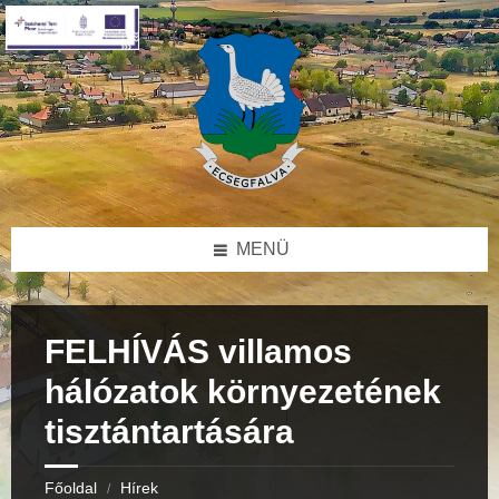
Skip
Skip
Skip
to
to
to
content
right
footer
sidebar
MENÜ
FELHÍVÁS villamos
hálózatok környezetének
tisztántartására
Főoldal
Hírek
/