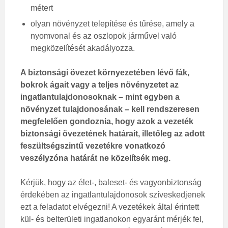
métert
olyan növényzet telepítése és tűrése, amely a
nyomvonal és az oszlopok járművel való
megközelítését akadályozza.
A biztonsági övezet környezetében lévő fák,
bokrok ágait vagy a teljes növényzetet az
ingatlantulajdonosoknak – mint egyben a
növényzet tulajdonosának – kell rendszeresen
megfelelően gondoznia, hogy azok a vezeték
biztonsági övezetének határait, illetőleg az adott
feszültségszintű vezetékre vonatkozó
veszélyzóna határát ne közelítsék meg.
Kérjük, hogy az élet-, baleset- és vagyonbiztonság
érdekében az ingatlantulajdonosok szíveskedjenek
ezt a feladatot elvégezni! A vezetékek által érintett
kül- és belterületi ingatlanokon egyaránt mérjék fel,