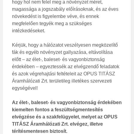
hogy hol nem felel meg a növényzet méret,
magassága a jogszabály előírásoknak, és az éves
növekedést is figyelembe véve, és ennek
megfelelően tegyék meg a szükséges
intézkedéseket.
Kérjük, hogy a hálózatot veszélyesen megközelítő
fák és egyéb növényzet gallyazása, eltávolítása
előtt – az élet-, baleset- és vagyonbiztonság
érdekében – egyeztessék az elvégzendő feladatok
és azok végrehajtási feltételeit az OPUS TITÁSZ
Áramhálózati Zrt. területileg illetékes szervezeti
egységével!
Az élet-, baleset- és vagyonbiztonság érdekében
kiemelten fontos a feszültségmentesítés
elvégzése és a szakfelügyelet, melyet az OPUS
TITÁSZ Áramhálózati Zrt. elvégez, illetve
térítésmentesen biztosít.