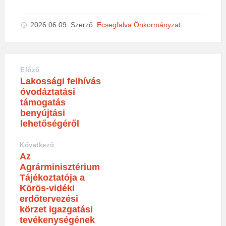
2026.06.09.
Szerző:
Ecsegfalva Önkormányzat
Előző
Lakossági felhívás
óvodáztatási
támogatás
benyújtási
lehetőségéről
Következő
Az
Agrárminisztérium
Tájékoztatója a
Körös-vidéki
erdőtervezési
körzet igazgatási
tevékenységének