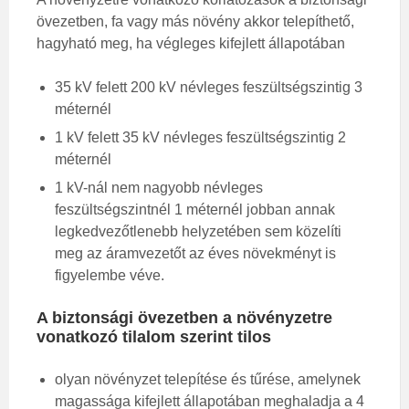
övezetben, fa vagy más növény akkor telepíthető,
hagyható meg, ha végleges kifejlett állapotában
35 kV felett 200 kV névleges feszültségszintig 3
méternél
1 kV felett 35 kV névleges feszültségszintig 2
méternél
1 kV-nál nem nagyobb névleges
feszültségszintnél 1 méternél jobban annak
legkedvezőtlenebb helyzetében sem közelíti
meg az áramvezetőt az éves növekményt is
figyelembe véve.
A biztonsági övezetben a növényzetre
vonatkozó tilalom szerint tilos
olyan növényzet telepítése és tűrése, amelynek
magassága kifejlett állapotában meghaladja a 4