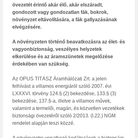
övezetét érintő akár élő, akár elszáradt,
gondozott vagy gondozatlan fák, bokrok,
növényzet eltávolítására, a fák gallyazásának
elvégzésére.
A növényzeten történő beavatkozásra az élet- és
vagyonbiztonság, veszélyes helyzetek
elkerülése és az áramszünetek megelőzése
érdekében van szükség.
Az OPUS TITÁSZ Áramhálózati Zrt. a jelen
felhívást a villamos energiáról szóló 2007. évi
LXXXVI. törvény 124.§ (2) bekezdése, 133.§ (3)
bekezdése, 137.§-a, illetve a villamos művek,
valamint a termelői, magán, és közvetlen vezetékek
biztonsági övezetéről szóló 2/2013. (I.22.) NGM
rendelet alapján teszi közzé.
A növényzetre vonatkozó korlátozások a biztonsági