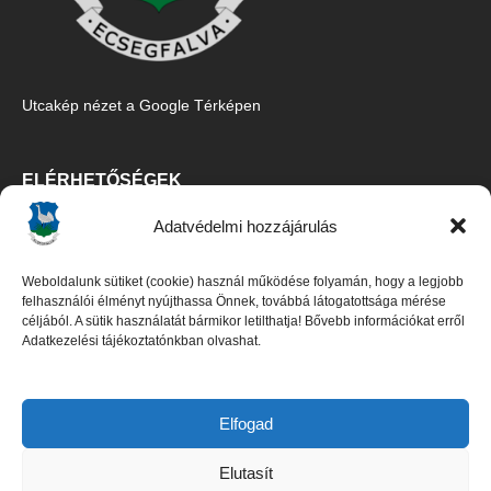
Utcakép nézet a Google Térképen
ELÉRHETŐSÉGEK
Adatvédelmi hozzájárulás
Ecsegfalva Község Önkormányzata
5515 Ecsegfalva, Fő u. 67.
Weboldalunk sütiket (cookie) használ működése folyamán, hogy a legjobb
Tel/Fax:
06-30/427-5091
,
06-66/487-100
felhasználói élményt nyújthassa Önnek, továbbá látogatottsága mérése
céljából. A sütik használatát bármikor letilthatja! Bővebb információkat erről
E-mail:
titkarsag@ecsegfalva.hu
Adatkezelési tájékoztatónkban olvashat.
Galambos István polgármester
Czene Boglárka jegyző (
06-66/483-100
)
Elfogad
Elutasít