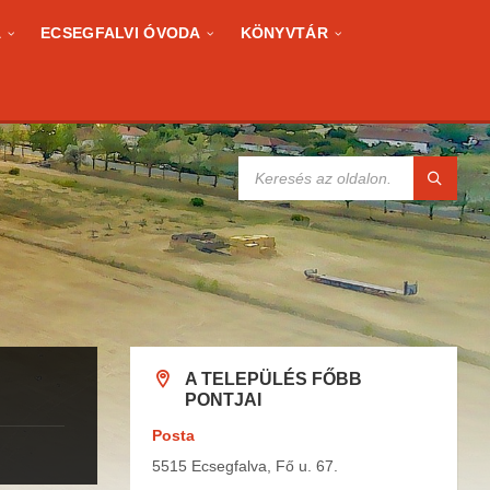
A
ECSEGFALVI ÓVODA
KÖNYVTÁR
KERESÉS:
A TELEPÜLÉS FŐBB
PONTJAI
Posta
5515 Ecsegfalva, Fő u. 67.