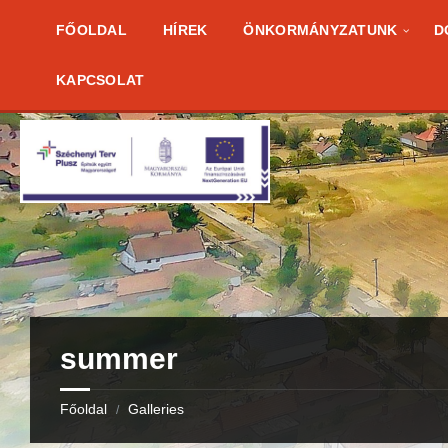
Skip
Skip
Skip
to
to
to
FŐOLDAL
HÍREK
ÖNKORMÁNYZATUNK
D
content
right
footer
sidebar
KAPCSOLAT
summer
Főoldal
Galleries
/