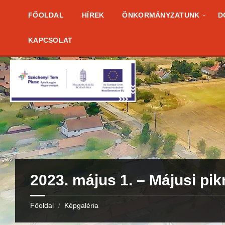
Skip
Skip
Skip
to
to
to
FŐOLDAL
HÍREK
ÖNKORMÁNYZATUNK
D
content
right
footer
sidebar
KAPCSOLAT
2023. május 1. – Májusi pik
Főoldal
Képgaléria
/