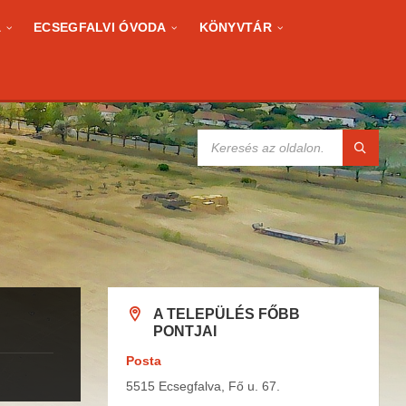
A
ECSEGFALVI ÓVODA
KÖNYVTÁR
KERESÉS:
A TELEPÜLÉS FŐBB
PONTJAI
Posta
5515 Ecsegfalva, Fő u. 67.