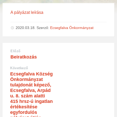
A pályázat leírása
2020.03.18.
Szerző:
Ecsegfalva Önkormányzat
Előző
Beiratkozás
Következő
Ecsegfalva Község
Önkormányzat
tulajdonát képező,
Ecsegfalva, Arpád
u. 8. szám alatti
415 hrsz-ú ingatlan
értékesítése
egyfordulós