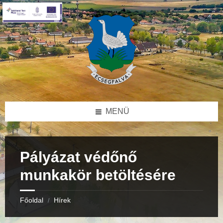
Skip
Skip
Skip
to
to
to
content
right
footer
sidebar
MENÜ
Pályázat védőnő
munkakör betöltésére
Főoldal
Hírek
/