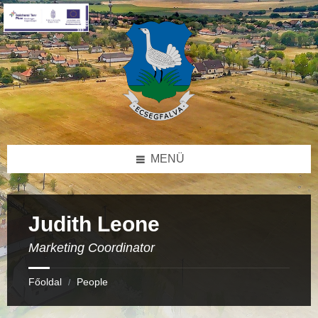
Skip
Skip
Skip
to
to
to
content
right
footer
sidebar
MENÜ
Judith Leone
Marketing Coordinator
Főoldal
People
/