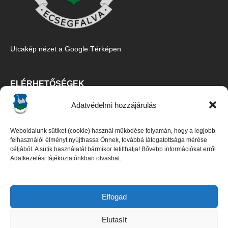
Utcakép nézet a Google Térképen
ELÉRHETŐSÉGEK
Adatvédelmi hozzájárulás
Ecsegfalva Község Önkormányzata
5515 Ecsegfalva, Fő u. 67.
Weboldalunk sütiket (cookie) használ működése folyamán, hogy a legjobb
Tel/Fax:
06-30/427-5091
,
06-66/487-100
felhasználói élményt nyújthassa Önnek, továbbá látogatottsága mérése
céljából. A sütik használatát bármikor letilthatja! Bővebb információkat erről
E-mail:
titkarsag@ecsegfalva.hu
Adatkezelési tájékoztatónkban olvashat.
Galambos István polgármester
Czene Boglárka jegyző (
06-66/483-100
)
Elfogad
Elutasít