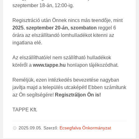
szeptember 18-án, 12:00-ig.
Regisztráció után Önnek nincs más teendője, mint
2025. szeptember 20-án, szombaton
reggel 6
órára az elszállítandó lomhulladékot kitenni az
ingatlana elé.
Az elszállítható/el nem szállítható hulladékok
köréről a
www.tappe.hu
honlapon tájékozódhat.
Reméljük, ezen intézkedés bevezetése nagyban
javítja majd a település utcaképét! Ebben számítunk
az Ön segítségére!
Regisztráljon Ön is!
TAPPE Kft.
2025.09.05.
Szerző:
Ecsegfalva Önkormányzat