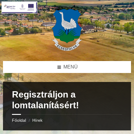
Skip
Skip
Skip
to
to
to
content
right
footer
sidebar
MENÜ
Regisztráljon a
lomtalanításért!
Főoldal
Hírek
/