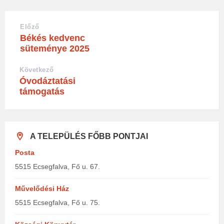
Előző
Békés kedvenc
süteménye 2025
Következő
Óvodáztatási
támogatás
A TELEPÜLÉS FŐBB PONTJAI
Posta
5515 Ecsegfalva, Fő u. 67.
Művelődési Ház
5515 Ecsegfalva, Fő u. 75.