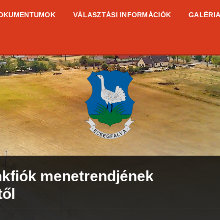
OKUMENTUMOK
VÁLASZTÁSI INFORMÁCIÓK
GALÉRI
nkfiók menetrendjének
től