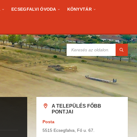
A
ECSEGFALVI ÓVODA
KÖNYVTÁR
KERESÉS:
A TELEPÜLÉS FŐBB
PONTJAI
Posta
5515 Ecsegfalva, Fő u. 67.