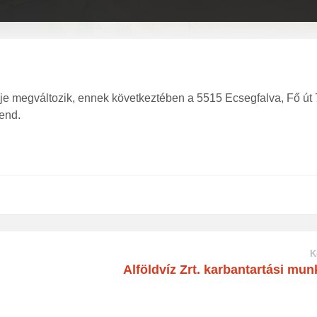
e megváltozik, ennek következtében a 5515 Ecsegfalva, Fő út 
rend.
K
Alföldvíz Zrt. karbantartási mun