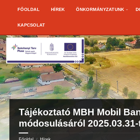
Skip
Skip
Skip
to
to
to
FŐOLDAL
HÍREK
ÖNKORMÁNYZATUNK
D
content
right
footer
sidebar
KAPCSOLAT
Tájékoztató MBH Mobil Ba
módosulásáról 2025.03.31-
Főoldal
Hírek
/