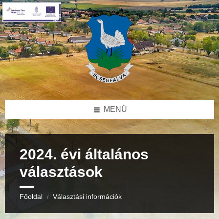
Skip
Skip
Skip
to
to
to
content
right
footer
sidebar
MENÜ
2024. évi általános
választások
Főoldal
Választási információk
/