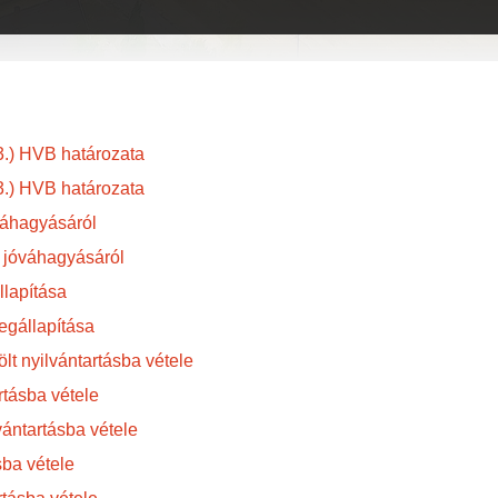
3.) HVB határozata
3.) HVB határozata
váhagyásáról
p jóváhagyásáról
llapítása
egállapítása
lt nyilvántartásba vétele
rtásba vétele
vántartásba vétele
sba vétele