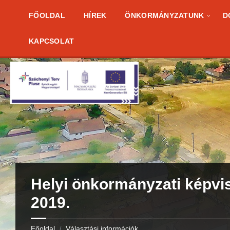
Skip
Skip
Skip
to
to
to
FŐOLDAL
HÍREK
ÖNKORMÁNYZATUNK
D
content
right
footer
sidebar
KAPCSOLAT
Helyi önkormányzati képvi
2019.
Főoldal
Választási információk
/