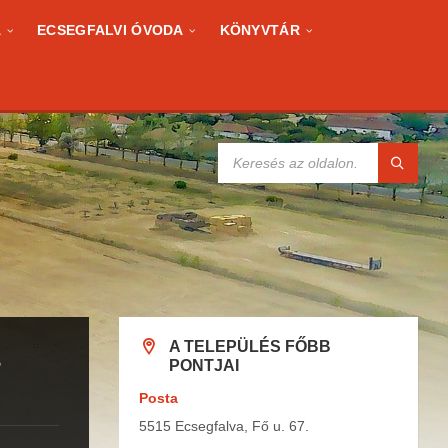
A
ECSEGFALVI ÓVODA
KÖNYVTÁR
KERESÉS:
A TELEPÜLÉS FŐBB
s
PONTJAI
Posta
5515 Ecsegfalva, Fő u. 67.