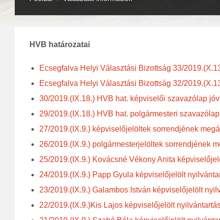
HVB határozatai
Ecsegfalva Helyi Választási Bizottság 33/2019.(X.1
Ecsegfalva Helyi Választási Bizottság 32/2019.(X.1
30/2019.(IX.18.) HVB hat. képviselői szavazólap jó
29/2019.(IX.18.) HVB hat. polgármesteri szavazóla
27/2019.(IX.9.) képviselőjelöltek sorrendjének megá
26/2019.(IX.9.) polgármesterjelöltek sorrendjének m
25/2019.(IX.9.) Kovácsné Vékony Anita képviselőjelö
24/2019.(IX.9.) Papp Gyula képviselőjelölt nyilvánta
23/2019.(IX.9.) Galambos István képviselőjelölt nyil
22/2019.(IX.9.)Kis Lajos képviselőjelölt nyilvántartá