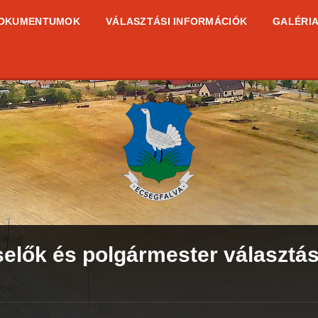
OKUMENTUMOK
VÁLASZTÁSI INFORMÁCIÓK
GALÉRI
selők és polgármester választá