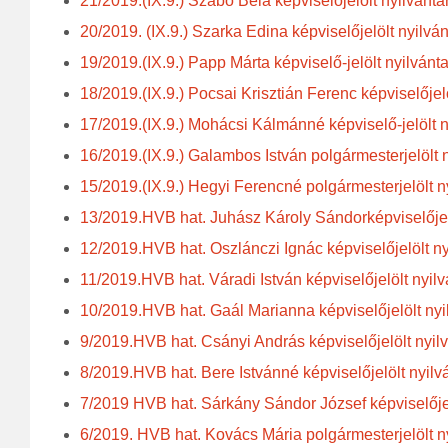
21/2019.(IX.9.) Szabó Béla képviselőjelölt nyilvánta
20/2019. (IX.9.) Szarka Edina képviselőjelölt nyilvá
19/2019.(IX.9.) Papp Márta képviselő-jelölt nyilvánt
18/2019.(IX.9.) Pocsai Krisztián Ferenc képviselőjel
17/2019.(IX.9.) Mohácsi Kálmánné képviselő-jelölt n
16/2019.(IX.9.) Galambos István polgármesterjelölt 
15/2019.(IX.9.) Hegyi Ferencné polgármesterjelölt n
13/2019.HVB hat. Juhász Károly Sándorképviselőjelö
12/2019.HVB hat. Oszlánczi Ignác képviselőjelölt ny
11/2019.HVB hat. Váradi István képviselőjelölt nyilv
10/2019.HVB hat. Gaál Marianna képviselőjelölt nyi
9/2019.HVB hat. Csányi András képviselőjelölt nyilv
8/2019.HVB hat. Bere Istvánné képviselőjelölt nyilv
7/2019 HVB hat. Sárkány Sándor József képviselőjel
6/2019. HVB hat. Kovács Mária polgármesterjelölt ny