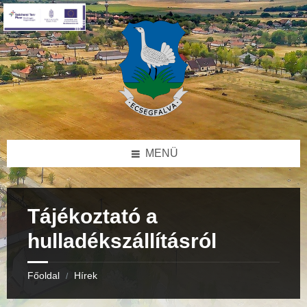
Skip
Skip
Skip
to
to
to
content
right
footer
sidebar
MENÜ
Tájékoztató a
hulladékszállításról
Főoldal
Hírek
/