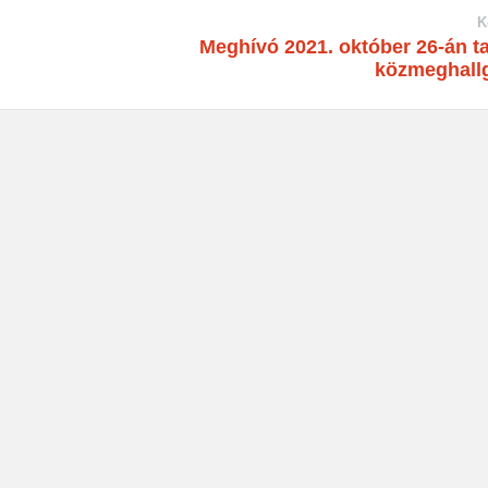
K
Meghívó 2021. október 26-án t
közmeghall