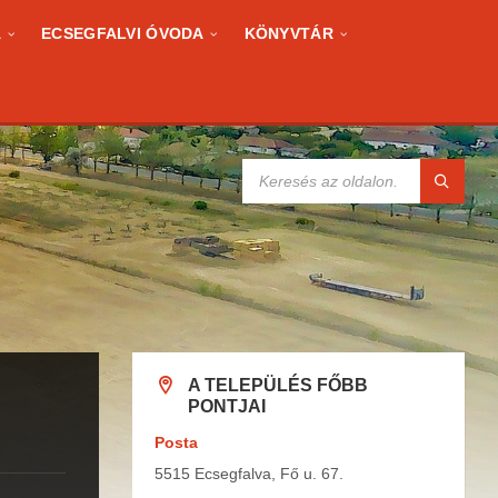
A
ECSEGFALVI ÓVODA
KÖNYVTÁR
KERESÉS:
A TELEPÜLÉS FŐBB
PONTJAI
Posta
5515 Ecsegfalva, Fő u. 67.