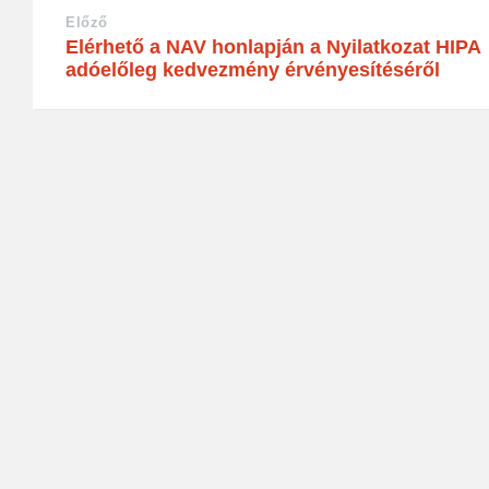
Előző
Elérhető a NAV honlapján a Nyilatkozat HIPA
adóelőleg kedvezmény érvényesítéséről