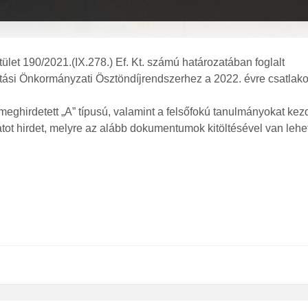
et 190/2021.(IX.278.) Ef. Kt. számú határozatában foglalt
ási Önkormányzati Ösztöndíjrendszerhez a 2022. évre csatlako
 meghirdetett „A” típusú, valamint a felsőfokú tanulmányokat kez
atot hirdet, melyre az alább dokumentumok kitöltésével van leh