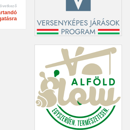
övetkező
artandó
gatásra