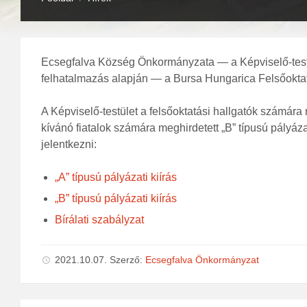
Ecsegfalva Község Önkormányzata — a Képviselő-testül
felhatalmazás alapján — a Bursa Hungarica Felsőoktat
A Képviselő-testület a felsőoktatási hallgatók számára
kívánó fiatalok számára meghirdetett „B” típusú pályáz
jelentkezni:
„A” típusú pályázati kiírás
„B” típusú pályázati kiírás
Bírálati szabályzat
2021.10.07.
Szerző:
Ecsegfalva Önkormányzat