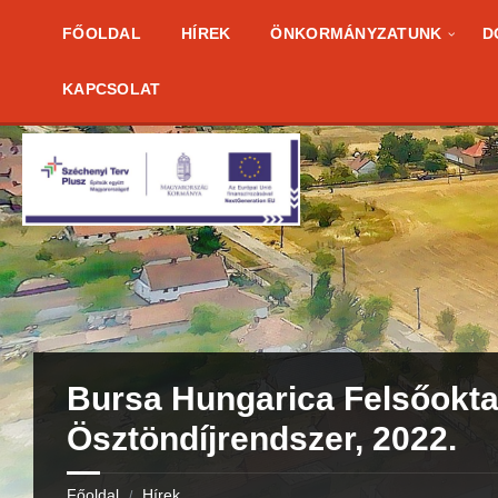
Skip
Skip
Skip
to
to
to
FŐOLDAL
HÍREK
ÖNKORMÁNYZATUNK
D
content
right
footer
sidebar
KAPCSOLAT
Bursa Hungarica Felsőokta
Ösztöndíjrendszer, 2022.
Főoldal
Hírek
/