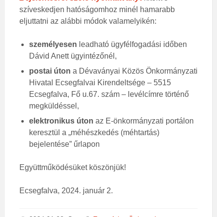
szíveskedjen hatóságomhoz minél hamarabb
eljuttatni az alábbi módok valamelyikén:
személyesen
leadható ügyfélfogadási időben
Dávid Anett ügyintézőnél,
postai úton
a Dévaványai Közös Önkormányzati
Hivatal Ecsegfalvai Kirendeltsége – 5515
Ecsegfalva, Fő u.67. szám – levélcímre történő
megküldéssel,
elektronikus úton
az E-önkormányzati portálon
keresztül a „méhészkedés (méhtartás)
bejelentése” űrlapon
Együttműködésüket köszönjük!
Ecsegfalva, 2024. január 2.