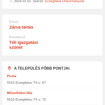
2024.01.02.
Szerző:
Ecsegfalva Önkormányzat
Előző
Zárva tartás
Következő
Téli igazgatási
szünet
A TELEPÜLÉS FŐBB PONTJAI
Posta
5515 Ecsegfalva, Fő u. 67.
Művelődési Ház
5515 Ecsegfalva, Fő u. 75.