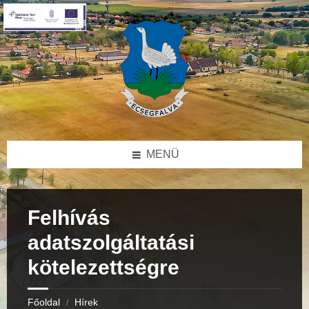
Skip
Skip
Skip
to
to
to
content
right
footer
sidebar
MENÜ
Felhívás
adatszolgáltatási
kötelezettségre
Főoldal
Hírek
/