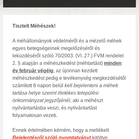
Tisztelt Méhészek!
A méhállományok védelméről és a mézelő méhek
egyes betegségeinek megelőzéséről és
leküzdéséről szóló 70/2003. (VI. 27.) FVM rendelet
2. § alapján a méhészkedést (méhtartást)
minden
év február végéig
, az újonnan kezdett
méhészkedést pedig e tevékenység megkezdésétől
számított 8 napon belül
kell bejelenteni a méhek
tartása helye szerint illetékes települési
önkormányzat jegyzőjénél
, aki a méhészt
nyilvántartásba veszi, és nyilvántartást
folyamatosan vezeti.
Ennek értelmében kérném, hogy a mellékelt
Bejelentésről szóló nyomtatványt
kitöltve