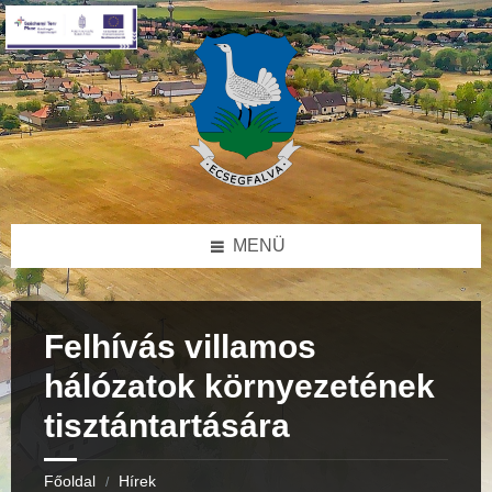
Skip
Skip
Skip
to
to
to
content
right
footer
sidebar
MENÜ
Felhívás villamos
hálózatok környezetének
tisztántartására
Főoldal
Hírek
/