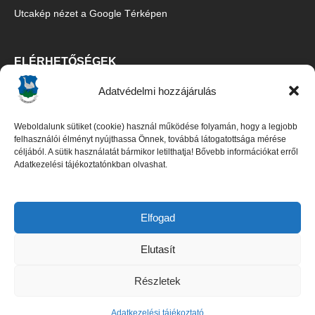
Utcakép nézet a Google Térképen
ELÉRHETŐSÉGEK
Adatvédelmi hozzájárulás
Ecsegfalva Község Önkormányzata
5515 Ecsegfalva, Fő u. 67.
Weboldalunk sütiket (cookie) használ működése folyamán, hogy a legjobb
Tel/Fax:
06-30/427-5091
,
06-66/487-100
felhasználói élményt nyújthassa Önnek, továbbá látogatottsága mérése
céljából. A sütik használatát bármikor letilthatja! Bővebb információkat erről
E-mail:
titkarsag@ecsegfalva.hu
Adatkezelési tájékoztatónkban olvashat.
Galambos István polgármester
Czene Boglárka jegyző (
06-66/483-100
)
Elfogad
Elutasít
DOKUMENTUMOK
Részletek
Adatkezelési tájékoztató
Adatkezelési tájékoztató