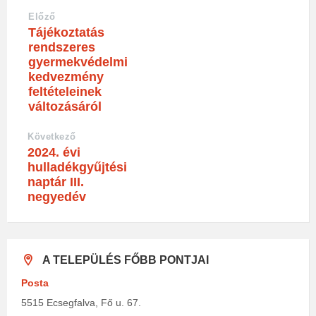
Előző
Tájékoztatás
rendszeres
gyermekvédelmi
kedvezmény
feltételeinek
változásáról
Következő
2024. évi
hulladékgyűjtési
naptár III.
negyedév
A TELEPÜLÉS FŐBB PONTJAI
Posta
5515 Ecsegfalva, Fő u. 67.