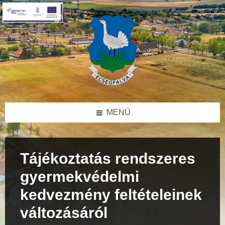
Skip
Skip
Skip
to
to
to
content
right
footer
sidebar
MENÜ
Tájékoztatás rendszeres
gyermekvédelmi
kedvezmény feltételeinek
változásáról