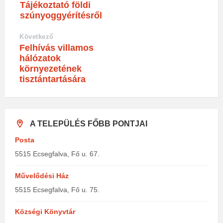
Tájékoztató földi
szúnyoggyérítésről
Következő
Felhívás villamos
hálózatok
környezetének
tisztántartására
A TELEPÜLÉS FŐBB PONTJAI
Posta
5515 Ecsegfalva, Fő u. 67.
Művelődési Ház
5515 Ecsegfalva, Fő u. 75.
Községi Könyvtár