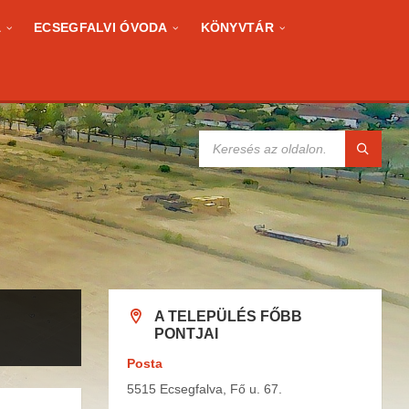
A
ECSEGFALVI ÓVODA
KÖNYVTÁR
KERESÉS:
A TELEPÜLÉS FŐBB
PONTJAI
Posta
5515 Ecsegfalva, Fő u. 67.