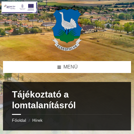
Skip
Skip
Skip
to
to
to
content
right
footer
sidebar
MENÜ
Tájékoztató a
lomtalanításról
Főoldal
Hírek
/