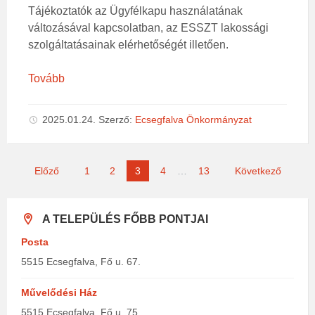
Tájékoztatók az Ügyfélkapu használatának
változásával kapcsolatban, az ESSZT lakossági
szolgáltatásainak elérhetőségét illetően.
Tovább
2025.01.24.
Szerző:
Ecsegfalva Önkormányzat
Bejegyzések
Előző
1
2
3
4
…
13
Következő
lapozása
A TELEPÜLÉS FŐBB PONTJAI
Posta
5515 Ecsegfalva, Fő u. 67.
Művelődési Ház
5515 Ecsegfalva, Fő u. 75.