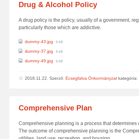
Drug & Alcohol Policy
A drug policy is the policy, usually of a government, r
particularly those which are addictive.
Attachments
File
dummy-43.jpg
6 kB
size:
File
dummy-37.jpg
6 kB
size:
File
dummy-49.jpg
6 kB
size:
2018.11.22.
Szerző:
Ecsegfalva Önkormányzat
kategória:
Comprehensive Plan
Comprehensive planning is a process that determines 
The outcome of comprehensive planning is the Comprehe
utilities, land use, recreation, and housing.