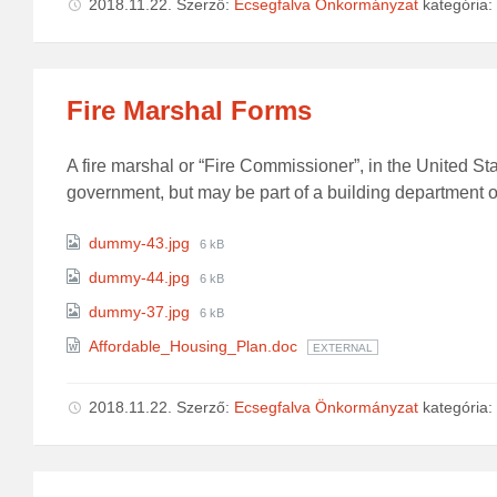
2018.11.22.
Szerző:
Ecsegfalva Önkormányzat
kategória:
Fire Marshal Forms
A fire marshal or “Fire Commissioner”, in the United Sta
government, but may be part of a building department o
Attachments
File
dummy-43.jpg
6 kB
size:
File
dummy-44.jpg
6 kB
size:
File
dummy-37.jpg
6 kB
size:
Affordable_Housing_Plan.doc
EXTERNAL
2018.11.22.
Szerző:
Ecsegfalva Önkormányzat
kategória: