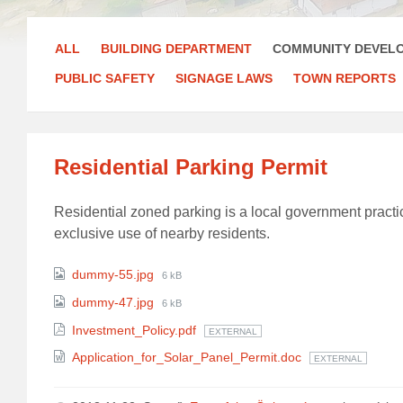
ALL
BUILDING DEPARTMENT
COMMUNITY DEVEL
PUBLIC SAFETY
SIGNAGE LAWS
TOWN REPORTS
Residential Parking Permit
Residential zoned parking is a local government practic
exclusive use of nearby residents.
Attachments
File
dummy-55.jpg
6 kB
size:
File
dummy-47.jpg
6 kB
size:
Investment_Policy.pdf
EXTERNAL
Application_for_Solar_Panel_Permit.doc
EXTERNAL