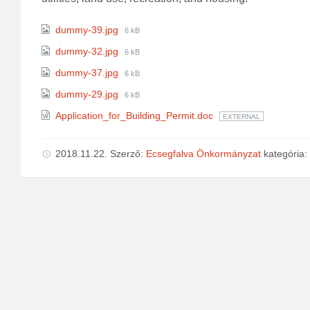
Attachments
File
dummy-39.jpg
6 kB
size:
File
dummy-32.jpg
6 kB
size:
File
dummy-37.jpg
6 kB
size:
File
dummy-29.jpg
6 kB
size:
Application_for_Building_Permit.doc
EXTERNAL
2018.11.22.
Szerző:
Ecsegfalva Önkormányzat
kategória: