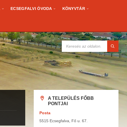
A
ECSEGFALVI ÓVODA
KÖNYVTÁR
KERESÉS:
A TELEPÜLÉS FŐBB
PONTJAI
Posta
5515 Ecsegfalva, Fő u. 67.