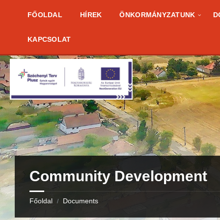
Skip
Skip
Skip
to
to
to
FŐOLDAL
HÍREK
ÖNKORMÁNYZATUNK
D
content
right
footer
sidebar
KAPCSOLAT
Community Development
Főoldal
Documents
/