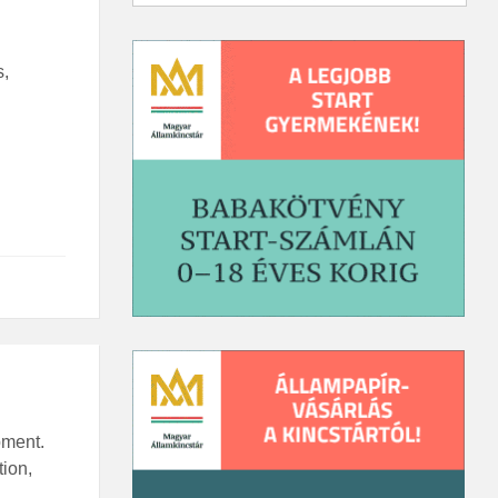
s,
pment.
tion,