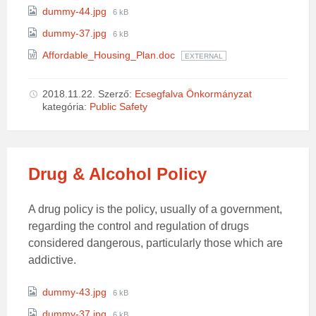
size:
File
dummy-44.jpg
6 kB
size:
File
dummy-37.jpg
6 kB
size:
Affordable_Housing_Plan.doc
EXTERNAL
2018.11.22.
Szerző:
Ecsegfalva Önkormányzat
kategória:
Public Safety
Drug & Alcohol Policy
A drug policy is the policy, usually of a government,
regarding the control and regulation of drugs
considered dangerous, particularly those which are
addictive.
Attachments
File
dummy-43.jpg
6 kB
size:
File
dummy-37.jpg
6 kB