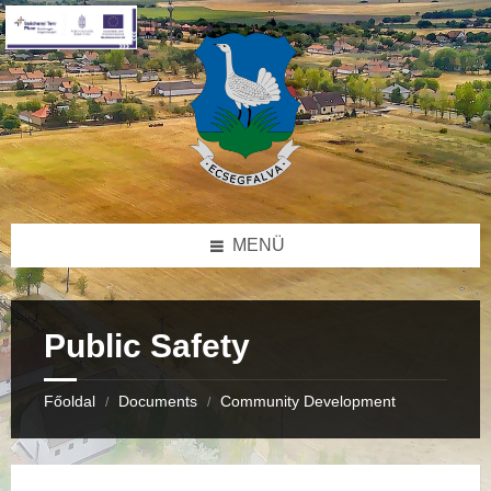
Skip
Skip
Skip
to
to
to
content
right
footer
sidebar
MENÜ
Public Safety
Főoldal
Documents
Community Development
/
/