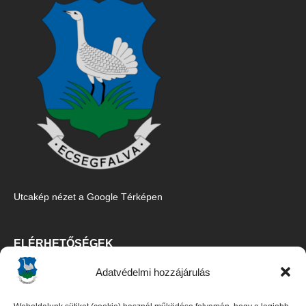
Utcakép nézet a Google Térképen
ELÉRHETŐSÉGEK
Adatvédelmi hozzájárulás
Ecsegfalva Község Önkormányzata
5515 Ecsegfalva, Fő u. 67.