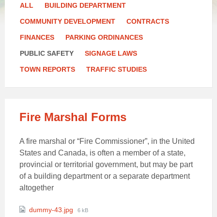
ALL
BUILDING DEPARTMENT
COMMUNITY DEVELOPMENT
CONTRACTS
FINANCES
PARKING ORDINANCES
PUBLIC SAFETY
SIGNAGE LAWS
TOWN REPORTS
TRAFFIC STUDIES
Fire Marshal Forms
A fire marshal or “Fire Commissioner”, in the United
States and Canada, is often a member of a state,
provincial or territorial government, but may be part
of a building department or a separate department
altogether
Attachments
File
dummy-43.jpg
6 kB