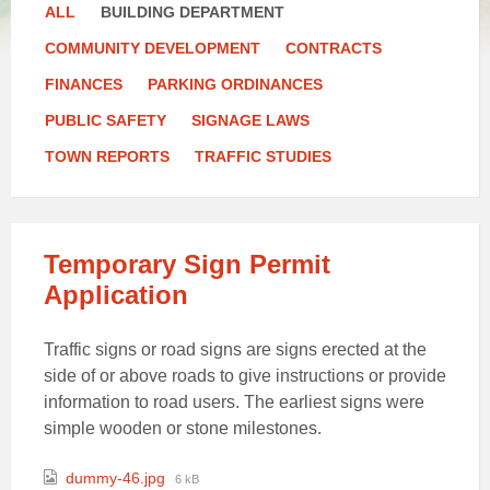
ALL
BUILDING DEPARTMENT
COMMUNITY DEVELOPMENT
CONTRACTS
FINANCES
PARKING ORDINANCES
PUBLIC SAFETY
SIGNAGE LAWS
TOWN REPORTS
TRAFFIC STUDIES
Temporary Sign Permit
Application
Traffic signs or road signs are signs erected at the
side of or above roads to give instructions or provide
information to road users. The earliest signs were
simple wooden or stone milestones.
Attachments
File
dummy-46.jpg
6 kB