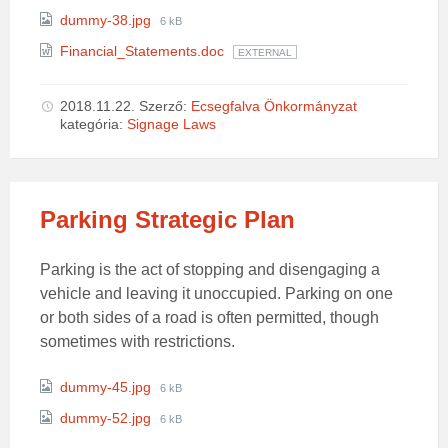
size:
File
dummy-38.jpg
6 kB
size:
Financial_Statements.doc
EXTERNAL
2018.11.22.
Szerző:
Ecsegfalva Önkormányzat
kategória:
Signage Laws
Parking Strategic Plan
Parking is the act of stopping and disengaging a
vehicle and leaving it unoccupied. Parking on one
or both sides of a road is often permitted, though
sometimes with restrictions.
Attachments
File
dummy-45.jpg
6 kB
size:
File
dummy-52.jpg
6 kB
size: