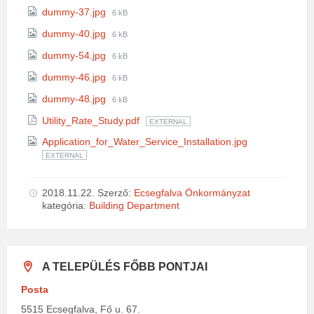
size:
File
dummy-37.jpg
6 kB
size:
File
dummy-40.jpg
6 kB
size:
File
dummy-54.jpg
6 kB
size:
File
dummy-46.jpg
6 kB
size:
File
dummy-48.jpg
6 kB
size:
Utility_Rate_Study.pdf
EXTERNAL
Application_for_Water_Service_Installation.jpg
EXTERNAL
2018.11.22.
Szerző:
Ecsegfalva Önkormányzat
kategória:
Building Department
A TELEPÜLÉS FŐBB PONTJAI
Posta
5515 Ecsegfalva, Fő u. 67.