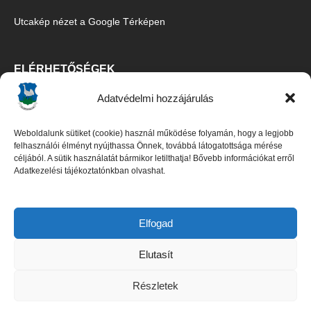
Utcakép nézet a Google Térképen
ELÉRHETŐSÉGEK
Adatvédelmi hozzájárulás
Ecsegfalva Község Önkormányzata
5515 Ecsegfalva, Fő u. 67.
Weboldalunk sütiket (cookie) használ működése folyamán, hogy a legjobb
Tel/Fax:
06-30/427-5091
,
06-66/487-100
felhasználói élményt nyújthassa Önnek, továbbá látogatottsága mérése
céljából. A sütik használatát bármikor letilthatja! Bővebb információkat erről
E-mail:
titkarsag@ecsegfalva.hu
Adatkezelési tájékoztatónkban olvashat.
Galambos István polgármester
Czene Boglárka jegyző (
06-66/483-100
)
Elfogad
Elutasít
DOKUMENTUMOK
Részletek
Adatkezelési tájékoztató