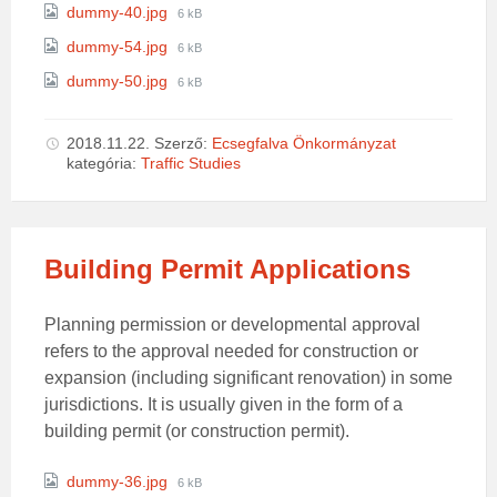
File
dummy-40.jpg
6 kB
size:
File
dummy-54.jpg
6 kB
size:
File
dummy-50.jpg
6 kB
size:
2018.11.22.
Szerző:
Ecsegfalva Önkormányzat
kategória:
Traffic Studies
Building Permit Applications
Planning permission or developmental approval
refers to the approval needed for construction or
expansion (including significant renovation) in some
jurisdictions. It is usually given in the form of a
building permit (or construction permit).
Attachments
File
dummy-36.jpg
6 kB