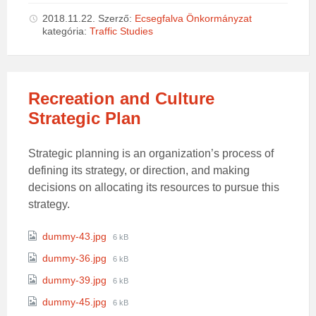
2018.11.22.
Szerző:
Ecsegfalva Önkormányzat
kategória:
Traffic Studies
Recreation and Culture
Strategic Plan
Strategic planning is an organization’s process of
defining its strategy, or direction, and making
decisions on allocating its resources to pursue this
strategy.
Attachments
File
dummy-43.jpg
6 kB
size:
File
dummy-36.jpg
6 kB
size:
File
dummy-39.jpg
6 kB
size:
File
dummy-45.jpg
6 kB
size: