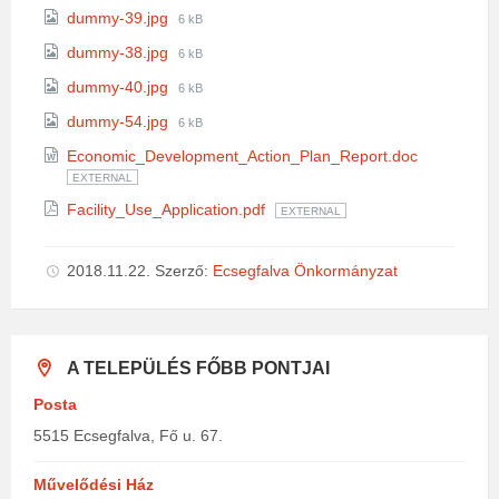
size:
File
dummy-39.jpg
6 kB
size:
File
dummy-38.jpg
6 kB
size:
File
dummy-40.jpg
6 kB
size:
File
dummy-54.jpg
6 kB
size:
Economic_Development_Action_Plan_Report.doc
EXTERNAL
Facility_Use_Application.pdf
EXTERNAL
2018.11.22.
Szerző:
Ecsegfalva Önkormányzat
A TELEPÜLÉS FŐBB PONTJAI
Posta
5515 Ecsegfalva, Fő u. 67.
Művelődési Ház