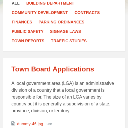
ALL
BUILDING DEPARTMENT
COMMUNITY DEVELOPMENT
CONTRACTS
FINANCES
PARKING ORDINANCES
PUBLIC SAFETY
SIGNAGE LAWS
TOWN REPORTS
TRAFFIC STUDIES
Town Board Applications
A local government area (LGA) is an administrative
division of a country that a local government is
responsible for. The size of an LGA varies by
country but it is generally a subdivision of a state,
province, division, or territory.
Attachments
File
dummy-46.jpg
6 kB