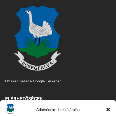
Utcakép nézet a Google Térképen
ELÉRHETŐSÉGEK
Adatvédelmi hozzájárulás
Ecsegfalva Község Önkormányzata