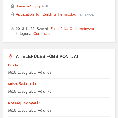
size:
File
dummy-40.jpg
6 kB
size:
Application_for_Building_Permit.doc
EXTERNAL
2018.11.22.
Szerző:
Ecsegfalva Önkormányzat
kategória:
Contracts
A TELEPÜLÉS FŐBB PONTJAI
Posta
5515 Ecsegfalva, Fő u. 67.
Művelődési Ház
5515 Ecsegfalva, Fő u. 75.
Községi Könyvtár
5515 Ecsegfalva, Fő u. 67.