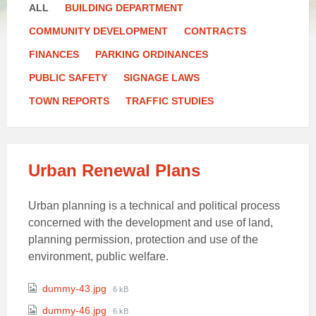
ALL
BUILDING DEPARTMENT
COMMUNITY DEVELOPMENT
CONTRACTS
FINANCES
PARKING ORDINANCES
PUBLIC SAFETY
SIGNAGE LAWS
TOWN REPORTS
TRAFFIC STUDIES
Urban Renewal Plans
Urban planning is a technical and political process
concerned with the development and use of land,
planning permission, protection and use of the
environment, public welfare.
Attachments
File
dummy-43.jpg
6 kB
size:
File
dummy-46.jpg
6 kB