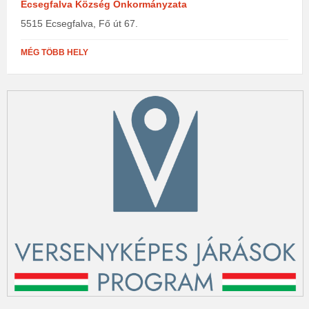
Ecsegfalva Község Önkormányzata
5515 Ecsegfalva, Fő út 67.
MÉG TÖBB HELY