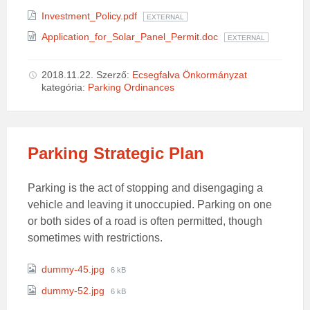
size:
Investment_Policy.pdf
EXTERNAL
Application_for_Solar_Panel_Permit.doc
EXTERNAL
2018.11.22.
Szerző:
Ecsegfalva Önkormányzat
kategória:
Parking Ordinances
Parking Strategic Plan
Parking is the act of stopping and disengaging a
vehicle and leaving it unoccupied. Parking on one
or both sides of a road is often permitted, though
sometimes with restrictions.
Attachments
File
dummy-45.jpg
6 kB
size:
File
dummy-52.jpg
6 kB
size: