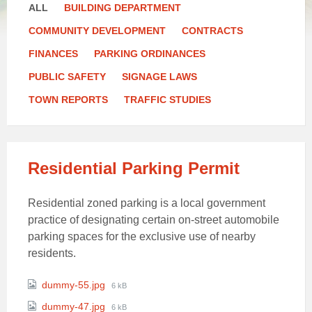
ALL
BUILDING DEPARTMENT
COMMUNITY DEVELOPMENT
CONTRACTS
FINANCES
PARKING ORDINANCES
PUBLIC SAFETY
SIGNAGE LAWS
TOWN REPORTS
TRAFFIC STUDIES
Residential Parking Permit
Residential zoned parking is a local government
practice of designating certain on-street automobile
parking spaces for the exclusive use of nearby
residents.
Attachments
File
dummy-55.jpg
6 kB
size:
File
dummy-47.jpg
6 kB